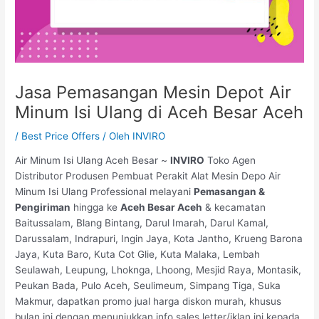
Jasa Pemasangan Mesin Depot Air
Minum Isi Ulang di Aceh Besar Aceh
/
Best Price Offers
/ Oleh
INVIRO
Air Minum Isi Ulang Aceh Besar ~
INVIRO
Toko Agen
Distributor Produsen Pembuat Perakit Alat Mesin Depo Air
Minum Isi Ulang Professional melayani
Pemasangan &
Pengiriman
hingga ke
Aceh Besar Aceh
& kecamatan
Baitussalam, Blang Bintang, Darul Imarah, Darul Kamal,
Darussalam, Indrapuri, Ingin Jaya, Kota Jantho, Krueng Barona
Jaya, Kuta Baro, Kuta Cot Glie, Kuta Malaka, Lembah
Seulawah, Leupung, Lhoknga, Lhoong, Mesjid Raya, Montasik,
Peukan Bada, Pulo Aceh, Seulimeum, Simpang Tiga, Suka
Makmur, dapatkan promo jual harga diskon murah, khusus
bulan ini dengan menunjukkan info sales letter/iklan ini kepada