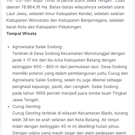
110° 03? 06? Bujur Timur di pantai utara Jawa Tengah . Luas
daerah 78.864,16 Ha. Batas-batas wilayahnya sebelah utara
Laut Jawa, sebelah timur Kabupaten Kendal, sebelah selatan
Kabupaten Wonosobo dan Kabupaten Banjarnegara, sebelah
barat Kota dan Kabupaten Pekalongan.
Tempat Wisata
Agrowisata Salak Sodong
Terletak di Desa Sodong Kecamatan Wonotunggal dengan
jarak ± 17 km dari ibu kota Kabupaten Batang dengan
ketinggian 600 – 800 m dari permukaan laut. Desa Sodong
memiliki potensi yang dalam pembangunan yaitu Curug dan
Agrowisata Salak Sodong, selain itu juga dikenal sebagai
penghasil kapulogo, panili, dan cengkeh. Salak Sodong
pada tahun 1999 pernah menjadi juara lomba buah Tingkat
Jawa Tengah.
Curug Genting
Curug Genting terletak di wilayah Kecamatan Blado, kurang
lebih 38 km ke arah selatan dari Kota Batang. Air terjun
indah dengan ketinggian 40 m ini dikelilingi hutan pinus.
Dengan udara yang masih segar dan alam pedesaan alami