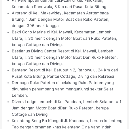
Air Perempuan dan Air Laki-Laki di Kel. Pinokalan,
Kecamatan Ranowulu, 8 Km dari Pusat Kota Bitung
Airprang di Kel. Makawidey, Kecamatan Aertembaga
Bitung, 1 Jam Dengan Motor Boat dari Ruko Pateten,
dengan 396 anak tangga
Bakri Cono Marine di Kel. Mawali, Kecamatan Lembeh
Utara, ± 30 menit dengan Motor Boat dari Ruko Pateten,
berupa Cottage dan Diving.
Bastianus Diving Center Resort di Kel. Mawali, Lembeh
Utara, ± 30 menit dengan Motor Boat Dari Ruko Pateten,
berupa Cottage dan Diving.
Benteng Resort di Kel. Batuputih 2, Ranowulu, 24 Km dari
Pusat Kota Bitung, Pantai Cottage, Diving dan Rekreasi
Dermaga Ruko Pateten di belakang Ruko Pateten yang
digunakan penumpang yang mengunjungi sekitar Selat
Lembeh.
Divers Lodge Lembeh di Kel.Paudean, Lembeh Selatan, ± 1
Jam dengan Motor Boat dDari Ruko Pateten, berupa
Cottage dan Diving
Kelenteng Seng Bo Kiong di Jl. Kadoodan, berupa kelenteng
Tao dengan ornamen khas kelenteng Cina yang indah.