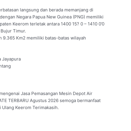
erbatasan langsung dan berada memanjang di
a dengan Negara Papua New Guinea (PNG) memiliki
paten Keerom terletak antara 1400 15? 0 – 1410 0’0
 Bujur Timur.
 9.365 Km2 memiliki batas-batas wilayah
a Jayapura
ntang
id mengenai Jasa Pemasangan Mesin Depot Air
DATE TERBARU Agustus 2026 semoga bermanfaat
i Ulang Keerom Terimakasih.