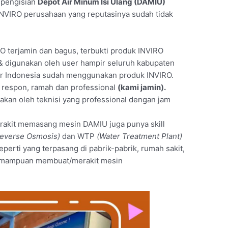
t pengisian
Depot Air Minum Isi Ulang (DAMIU)
NVIRO perusahaan yang reputasinya sudah tidak
O terjamin dan bagus, terbukti produk INVIRO
 & digunakan oleh user hampir seluruh kabupaten
air Indonesia sudah menggunakan produk INVIRO.
t respon, ramah dan professional
(kami jamin).
akan oleh teknisi yang professional dengan jam
merakit memasang mesin DAMIU juga punya skill
everse Osmosis)
dan WTP
(Water Treatment Plant)
seperti yang terpasang di pabrik-pabrik, rumah sakit,
 kemampuan membuat/merakit mesin