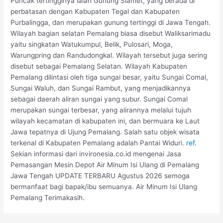
Puncak tertingginya ialah Gunung Slamet, yang berada di
perbatasan dengan Kabupaten Tegal dan Kabupaten
Purbalingga, dan merupakan gunung tertinggi di Jawa Tengah.
Wilayah bagian selatan Pemalang biasa disebut Waliksarimadu
yaitu singkatan Watukumpul, Belik, Pulosari, Moga,
Warungpring dan Randudongkal. Wilayah tersebut juga sering
disebut sebagai Pemalang Selatan. Wilayah Kabupaten
Pemalang dilintasi oleh tiga sungai besar, yaitu Sungai Comal,
Sungai Waluh, dan Sungai Rambut, yang menjadikannya
sebagai daerah aliran sungai yang subur. Sungai Comal
merupakan sungai terbesar, yang alirannya melalui tujuh
wilayah kecamatan di kabupaten ini, dan bermuara ke Laut
Jawa tepatnya di Ujung Pemalang. Salah satu objek wisata
terkenal di Kabupaten Pemalang adalah Pantai Widuri.
ref.
Sekian informasi dari invironesia.co.id mengenai Jasa
Pemasangan Mesin Depot Air Minum Isi Ulang di Pemalang
Jawa Tengah UPDATE TERBARU Agustus 2026 semoga
bermanfaat bagi bapak/ibu semuanya. Air Minum Isi Ulang
Pemalang Terimakasih.