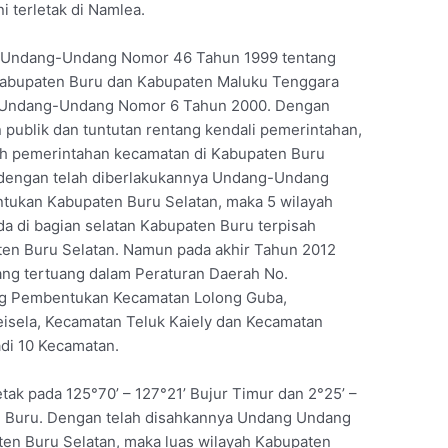
i terletak di Namlea.
n Undang-Undang Nomor 46 Tahun 1999 tentang
Kabupaten Buru dan Kabupaten Maluku Tenggara
an Undang-Undang Nomor 6 Tahun 2000. Dengan
publik dan tuntutan rentang kendali pemerintahan,
ah pemerintahan kecamatan di Kabupaten Buru
 dengan telah diberlakukannya Undang-Undang
ukan Kabupaten Buru Selatan, maka 5 wilayah
a di bagian selatan Kabupaten Buru terpisah
ten Buru Selatan. Namun pada akhir Tahun 2012
ang tertuang dalam Peraturan Daerah No.
ng Pembentukan Kecamatan Lolong Guba,
isela, Kecamatan Teluk Kaiely dan Kecamatan
adi 10 Kecamatan.
tak pada 125°70’ – 127°21’ Bujur Timur dan 2°25’ –
lau Buru. Dengan telah disahkannya Undang Undang
en Buru Selatan, maka luas wilayah Kabupaten