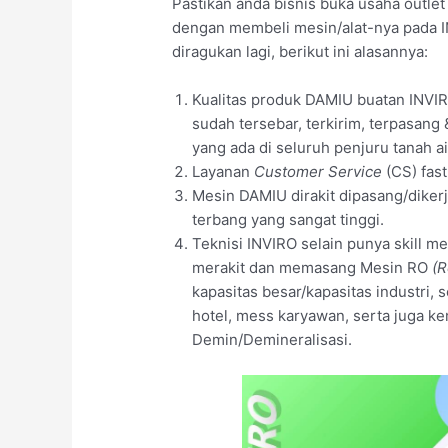
Pastikan anda bisnis buka usaha outle
dengan membeli mesin/alat-nya pada I
diragukan lagi, berikut ini alasannya:
Kualitas produk DAMIU buatan INVIR
sudah tersebar, terkirim, terpasang
yang ada di seluruh penjuru tanah 
Layanan
Customer Service
(CS) fas
Mesin DAMIU dirakit dipasang/dikerj
terbang yang sangat tinggi.
Teknisi INVIRO selain punya skill 
merakit dan memasang Mesin RO
(R
kapasitas besar/kapasitas industri, 
hotel, mess karyawan, serta juga
Demin/Demineralisasi.