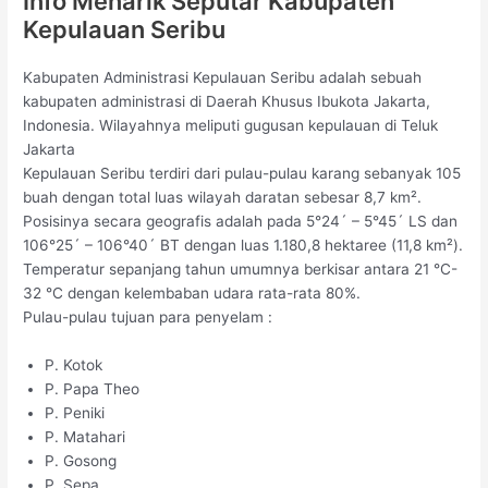
Info Menarik Seputar Kabupaten
Kepulauan Seribu
Kabupaten Administrasi Kepulauan Seribu adalah sebuah
kabupaten administrasi di Daerah Khusus Ibukota Jakarta,
Indonesia. Wilayahnya meliputi gugusan kepulauan di Teluk
Jakarta
Kepulauan Seribu terdiri dari pulau-pulau karang sebanyak 105
buah dengan total luas wilayah daratan sebesar 8,7 km².
Posisinya secara geografis adalah pada 5°24´ – 5°45´ LS dan
106°25´ – 106°40´ BT dengan luas 1.180,8 hektaree (11,8 km²).
Temperatur sepanjang tahun umumnya berkisar antara 21 °C-
32 °C dengan kelembaban udara rata-rata 80%.
Pulau-pulau tujuan para penyelam :
P. Kotok
P. Papa Theo
P. Peniki
P. Matahari
P. Gosong
P. Sepa