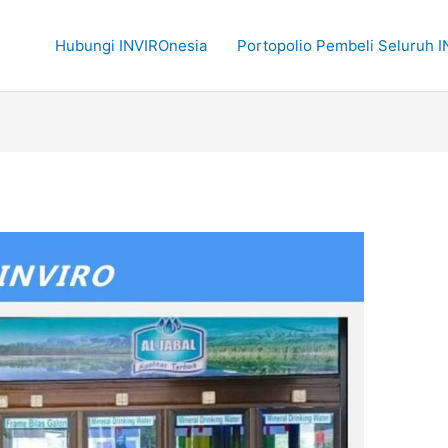
Hubungi INVIROnesia
Portopolio Pembeli Seluruh