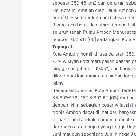
sebesar 359,45 km2 dan perairan sebe
km. Kota ini dibelah oleh Teluk Ambo
huruf U. Sisi timur kota berbatasan de
Banda; dan barat dan utara dengan Lei
seluruh tanah Pulau Ambon.Menurut t
telepon +62 911,[66] sedangkan Kota
Topografi
Kota Ambon memiliki luas daratan 359,
73% wilayah kota merupakan daerah pe
hingga sangat terjal (>45°) dan hanya 
dikelompokkan datar atau landai denga
Iklim
Secara astronomis, Kota Ambon terleta
33,60?–128° 18? 3,60? BT.[63] Ambon b
dengan iklim sebagian besar wilayah I
tropis Ambon dapat dilihat dari banyak
terbakar berkali-kali, namun muncul k
dorongan curah hujan yang tinggi. Huj
Juni maupun sepanjang Juni hingga J u