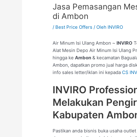
Jasa Pemasangan Mesi
di Ambon
/
Best Price Offers
/ Oleh
INVIRO
Air Minum Isi Ulang Ambon ~
INVIRO
T
Alat Mesin Depo Air Minum Isi Ulang P
hingga ke
Ambon
& kecamatan Baguala,
Ambon, dapatkan promo jual harga dis
info sales letter/iklan ini kepada
CS IN
INVIRO Professio
Melakukan Pengi
Kabupaten Ambo
Pastikan anda bisnis buka usaha outle