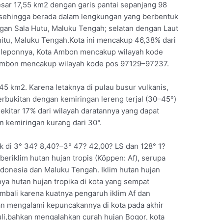
sar 17,55 km2 dengan garis pantai sepanjang 98
n sehingga berada dalam lengkungan yang berbentuk
ngan Sala Hutu, Maluku Tengah; selatan dengan Laut
hitu, Maluku Tengah.Kota ini mencakup 46,38% dari
eleponnya, Kota Ambon mencakup wilayah kode
 Ambon mencakup wilayah kode pos 97129–97237.
45 km2. Karena letaknya di pulau busur vulkanis,
rbukitan dengan kemiringan lereng terjal (30–45°)
sekitar 17% dari wilayah daratannya yang dapat
n kemiringan kurang dari 30°.
k di 3° 34? 8,40?–3° 47? 42,00? LS dan 128° 1?
eriklim hutan hujan tropis (Köppen: Af), serupa
ndonesia dan Maluku Tengah. Iklim hutan hujan
nya hutan hujan tropika di kota yang sempat
embali karena kuatnya pengaruh iklim Af dan
an mengalami kepuncakannya di kota pada akhir
li,bahkan mengalahkan curah hujan Bogor, kota