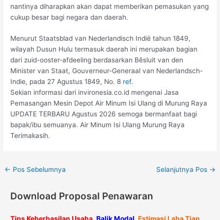
nantinya diharapkan akan dapat memberikan pemasukan yang
cukup besar bagi negara dan daerah.
Menurut Staatsblad van Nederlandisch Indië tahun 1849,
wilayah Dusun Hulu termasuk daerah ini merupakan bagian
dari zuid-ooster-afdeeling berdasarkan Bêsluit van den
Minister van Staat, Gouverneur-Generaal van Nederlandsch-
Indie, pada 27 Agustus 1849, No. 8
ref.
Sekian informasi dari invironesia.co.id mengenai Jasa
Pemasangan Mesin Depot Air Minum Isi Ulang di Murung Raya
UPDATE TERBARU Agustus 2026 semoga bermanfaat bagi
bapak/ibu semuanya. Air Minum Isi Ulang Murung Raya
Terimakasih.
←
Pos Sebelumnya
Selanjutnya Pos
→
Download Proposal Penawaran
Tips Keberhasilan Usaha,
Balik Modal,
Estimasi Laba Tiap