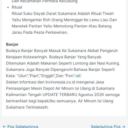
Dan Kecamatan Permata Kecubung
Ritual
Ritual Suku Dayak Darat Sukamara Adalah Ritual Tiwah
Yaitu Mengantar Roh Orang Meninggal Ke Lewu Liau Dan
Manetek Pantan Yaitu Memotong Pantan Atau Batang
Jarau Pada Pesta Perkawinan.
Banjar
Budaya Banjar Banyak Masuk Ke Sukamara Akibat Pengaruh
Kerajaan Kotawaringin. Budaya Banjar Yang Banyak
Ditemukan Adalah Makanan Seperti Lontong dan Nasi Kuning.
Sukamara Juga Banyak Dipengaruhi Bahasa Banjar Seperti
Kata: “Ulun”,”Pian”,”Enggih”,Dan “Pon”.
ref.
Sekian informasi dari invironesia.co.id mengenai Jasa
Pemasangan Mesin Depot Air Minum Isi Ulang di Sukamara
Kalimantan Tengah UPDATE TERBARU Agustus 2026 semoga
bermanfaat bagi bapak/ibu semuanya. Air Minum Isi Ulang
Sukamara Terimakasih.
←
Pos Sebelumnya
Selanjutnya Pos
→