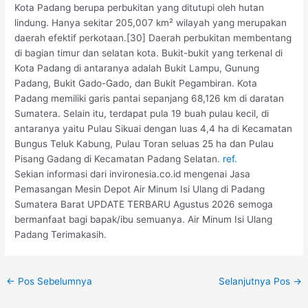
Kota Padang berupa perbukitan yang ditutupi oleh hutan
lindung. Hanya sekitar 205,007 km² wilayah yang merupakan
daerah efektif perkotaan.[30] Daerah perbukitan membentang
di bagian timur dan selatan kota. Bukit-bukit yang terkenal di
Kota Padang di antaranya adalah Bukit Lampu, Gunung
Padang, Bukit Gado-Gado, dan Bukit Pegambiran. Kota
Padang memiliki garis pantai sepanjang 68,126 km di daratan
Sumatera. Selain itu, terdapat pula 19 buah pulau kecil, di
antaranya yaitu Pulau Sikuai dengan luas 4,4 ha di Kecamatan
Bungus Teluk Kabung, Pulau Toran seluas 25 ha dan Pulau
Pisang Gadang di Kecamatan Padang Selatan.
ref.
Sekian informasi dari invironesia.co.id mengenai Jasa
Pemasangan Mesin Depot Air Minum Isi Ulang di Padang
Sumatera Barat UPDATE TERBARU Agustus 2026 semoga
bermanfaat bagi bapak/ibu semuanya. Air Minum Isi Ulang
Padang Terimakasih.
←
Pos Sebelumnya
Selanjutnya Pos
→